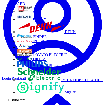
ABB
AVE
BRADY
DEHN
FINDER
INTERACT
La Triveneta Cavi
LOVATO ELECTRIC
ORTEA
Philips
Login
Registrati
SCHNEIDER ELECTRIC
Signify
Distributore
1