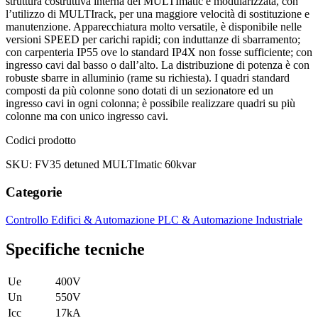
struttura costruttiva interna dei MULTImatic è modularizzata, con
l’utilizzo di MULTIrack, per una maggiore velocità di sostituzione e
manutenzione. Apparecchiatura molto versatile, è disponibile nelle
versioni SPEED per carichi rapidi; con induttanze di sbarramento;
con carpenteria IP55 ove lo standard IP4X non fosse sufficiente; con
ingresso cavi dal basso o dall’alto. La distribuzione di potenza è con
robuste sbarre in alluminio (rame su richiesta). I quadri standard
composti da più colonne sono dotati di un sezionatore ed un
ingresso cavi in ogni colonna; è possibile realizzare quadri su più
colonne ma con unico ingresso cavi.
Codici prodotto
SKU: FV35 detuned MULTImatic 60kvar
Categorie
Controllo Edifici & Automazione
PLC & Automazione Industriale
Specifiche tecniche
Ue
400V
Un
550V
Icc
17kA