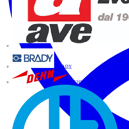
BRADY
DEHN