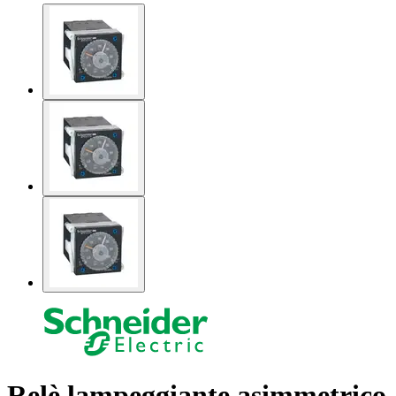
Relè lampeggiante asimmetrico