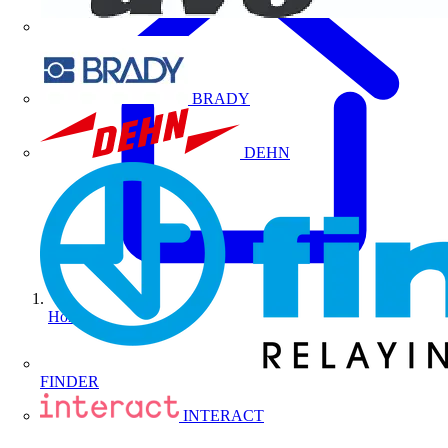
BRADY
DEHN
Home
FINDER
INTERACT