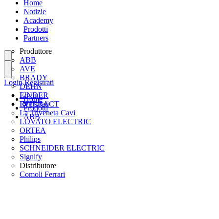
Home
Notizie
Academy
Prodotti
Partners
Produttore
ABB
AVE
BRADY
Login
Registrati
DEHN
FINDER
Login
Home
INTERACT
Registrati
Prodotti
La Triveneta Cavi
ABB
LOVATO ELECTRIC
ORTEA
Philips
SCHNEIDER ELECTRIC
Signify
Distributore
Comoli Ferrari