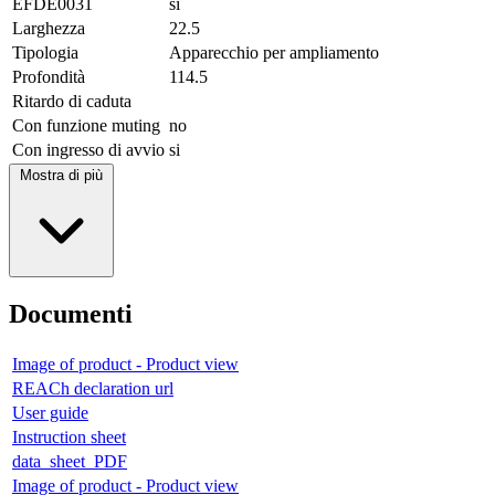
EFDE0031
si
Larghezza
22.5
Tipologia
Apparecchio per ampliamento
Profondità
114.5
Ritardo di caduta
Con funzione muting
no
Con ingresso di avvio
si
Mostra di più
Documenti
Image of product - Product view
REACh declaration url
User guide
Instruction sheet
data_sheet_PDF
Image of product - Product view