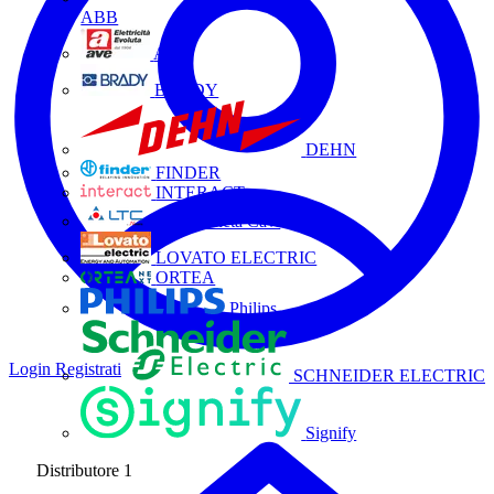
ABB
AVE
BRADY
DEHN
FINDER
INTERACT
La Triveneta Cavi
LOVATO ELECTRIC
ORTEA
Philips
Login
Registrati
SCHNEIDER ELECTRIC
Signify
Distributore
1