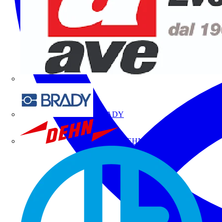
BRADY
DEHN