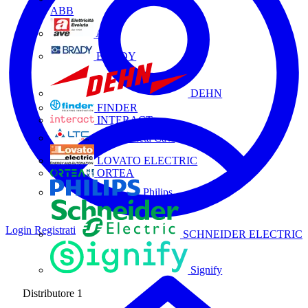
ABB
AVE
BRADY
DEHN
FINDER
INTERACT
La Triveneta Cavi
LOVATO ELECTRIC
ORTEA
Philips
Login
Registrati
SCHNEIDER ELECTRIC
Signify
Distributore
1