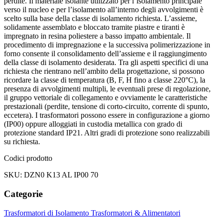
perdite. Il materiale isolante utilizzato per l’isolamento principale
verso il nucleo e per l’isolamento all’interno degli avvolgimenti è
scelto sulla base della classe di isolamento richiesta. L’assieme,
solidamente assemblato e bloccato tramite piastre e tiranti è
impregnato in resina poliestere a basso impatto ambientale. Il
procedimento di impregnazione e la successiva polimerizzazione in
forno consente il consolidamento dell’assieme e il raggiungimento
della classe di isolamento desiderata. Tra gli aspetti specifici di una
richiesta che rientrano nell’ambito della progettazione, si possono
ricordare la classe di temperatura (B, F, H fino a classe 220°C), la
presenza di avvolgimenti multipli, le eventuali prese di regolazione,
il gruppo vettoriale di collegamento e ovviamente le caratteristiche
prestazionali (perdite, tensione di corto-circuito, corrente di spunto,
eccetera). I trasformatori possono essere in configurazione a giorno
(IP00) oppure alloggiati in custodia metallica con grado di
protezione standard IP21. Altri gradi di protezione sono realizzabili
su richiesta.
Codici prodotto
SKU: DZN0 K13 AL IP00 70
Categorie
Trasformatori di Isolamento
Trasformatori & Alimentatori