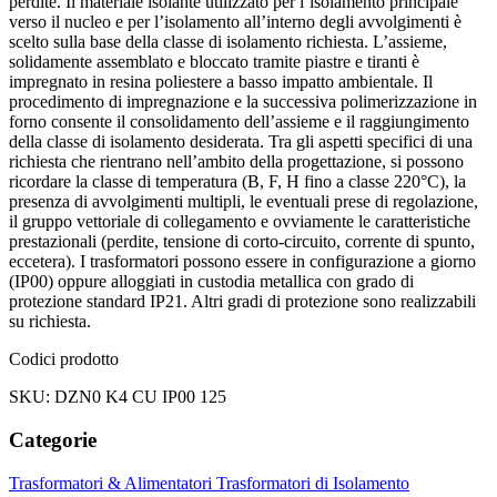
perdite. Il materiale isolante utilizzato per l’isolamento principale
verso il nucleo e per l’isolamento all’interno degli avvolgimenti è
scelto sulla base della classe di isolamento richiesta. L’assieme,
solidamente assemblato e bloccato tramite piastre e tiranti è
impregnato in resina poliestere a basso impatto ambientale. Il
procedimento di impregnazione e la successiva polimerizzazione in
forno consente il consolidamento dell’assieme e il raggiungimento
della classe di isolamento desiderata. Tra gli aspetti specifici di una
richiesta che rientrano nell’ambito della progettazione, si possono
ricordare la classe di temperatura (B, F, H fino a classe 220°C), la
presenza di avvolgimenti multipli, le eventuali prese di regolazione,
il gruppo vettoriale di collegamento e ovviamente le caratteristiche
prestazionali (perdite, tensione di corto-circuito, corrente di spunto,
eccetera). I trasformatori possono essere in configurazione a giorno
(IP00) oppure alloggiati in custodia metallica con grado di
protezione standard IP21. Altri gradi di protezione sono realizzabili
su richiesta.
Codici prodotto
SKU: DZN0 K4 CU IP00 125
Categorie
Trasformatori & Alimentatori
Trasformatori di Isolamento