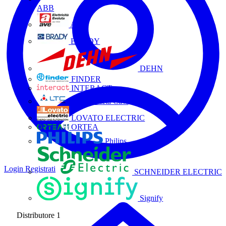
ABB
AVE
BRADY
DEHN
FINDER
INTERACT
La Triveneta Cavi
LOVATO ELECTRIC
ORTEA
Philips
Login
Registrati
SCHNEIDER ELECTRIC
Signify
Distributore
1