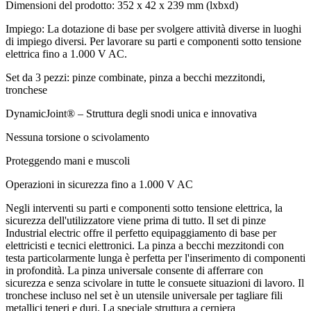
Dimensioni del prodotto: 352 x 42 x 239 mm (lxbxd)
Impiego: La dotazione di base per svolgere attività diverse in luoghi
di impiego diversi. Per lavorare su parti e componenti sotto tensione
elettrica fino a 1.000 V AC.
Set da 3 pezzi: pinze combinate, pinza a becchi mezzitondi,
tronchese
DynamicJoint® – Struttura degli snodi unica e innovativa
Nessuna torsione o scivolamento
Proteggendo mani e muscoli
Operazioni in sicurezza fino a 1.000 V AC
Negli interventi su parti e componenti sotto tensione elettrica, la
sicurezza dell'utilizzatore viene prima di tutto. Il set di pinze
Industrial electric offre il perfetto equipaggiamento di base per
elettricisti e tecnici elettronici. La pinza a becchi mezzitondi con
testa particolarmente lunga è perfetta per l'inserimento di componenti
in profondità. La pinza universale consente di afferrare con
sicurezza e senza scivolare in tutte le consuete situazioni di lavoro. Il
tronchese incluso nel set è un utensile universale per tagliare fili
metallici teneri e duri. La speciale struttura a cerniera