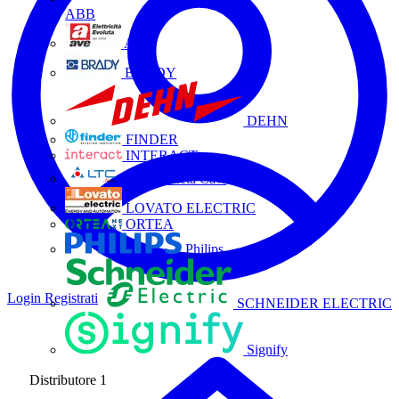
ABB
AVE
BRADY
DEHN
FINDER
INTERACT
La Triveneta Cavi
LOVATO ELECTRIC
ORTEA
Philips
Login
Registrati
SCHNEIDER ELECTRIC
Signify
Distributore
1