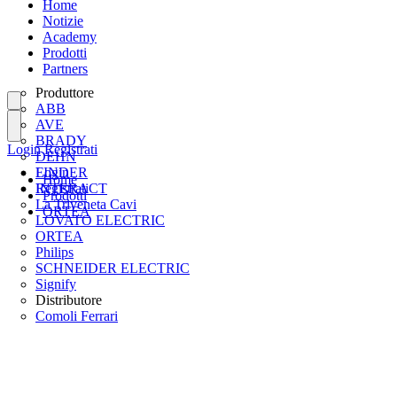
Home
Notizie
Academy
Prodotti
Partners
Produttore
ABB
AVE
BRADY
Login
Registrati
DEHN
FINDER
Login
Home
INTERACT
Registrati
Prodotti
La Triveneta Cavi
ORTEA
LOVATO ELECTRIC
ORTEA
Philips
SCHNEIDER ELECTRIC
Signify
Distributore
Comoli Ferrari