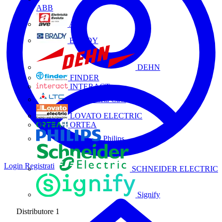
ABB
AVE
BRADY
DEHN
FINDER
INTERACT
La Triveneta Cavi
LOVATO ELECTRIC
ORTEA
Philips
Login
Registrati
SCHNEIDER ELECTRIC
Signify
Distributore
1