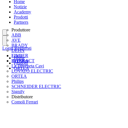
Home
Notizie
Academy
Prodotti
Partners
Produttore
ABB
AVE
BRADY
Login
Registrati
DEHN
FINDER
Login
Home
INTERACT
Registrati
Prodotti
La Triveneta Cavi
ORTEA
LOVATO ELECTRIC
ORTEA
Philips
SCHNEIDER ELECTRIC
Signify
Distributore
Comoli Ferrari