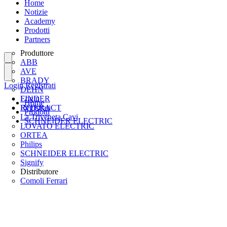
Home
Notizie
Academy
Prodotti
Partners
Produttore
ABB
AVE
BRADY
Login
Registrati
DEHN
FINDER
Login
Home
INTERACT
Registrati
Prodotti
La Triveneta Cavi
SCHNEIDER ELECTRIC
LOVATO ELECTRIC
ORTEA
Philips
SCHNEIDER ELECTRIC
Signify
Distributore
Comoli Ferrari