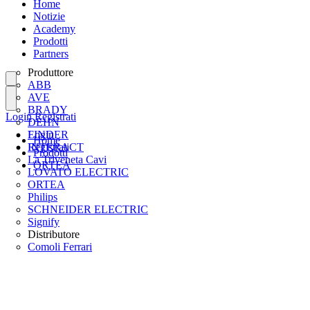
Home
Notizie
Academy
Prodotti
Partners
Produttore
ABB
AVE
BRADY
Login
Registrati
DEHN
FINDER
Login
Home
INTERACT
Registrati
Prodotti
La Triveneta Cavi
ORTEA
LOVATO ELECTRIC
ORTEA
Philips
SCHNEIDER ELECTRIC
Signify
Distributore
Comoli Ferrari