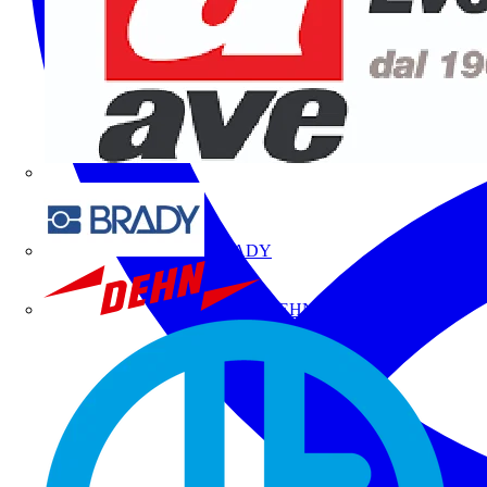
BRADY
DEHN