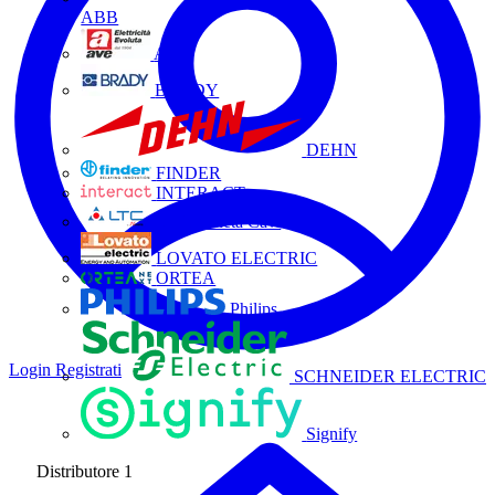
ABB
AVE
BRADY
DEHN
FINDER
INTERACT
La Triveneta Cavi
LOVATO ELECTRIC
ORTEA
Philips
Login
Registrati
SCHNEIDER ELECTRIC
Signify
Distributore
1