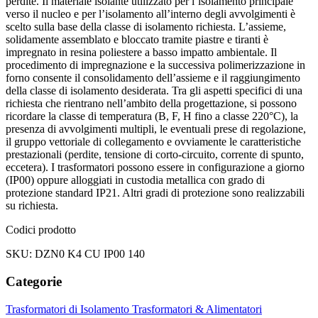
perdite. Il materiale isolante utilizzato per l’isolamento principale
verso il nucleo e per l’isolamento all’interno degli avvolgimenti è
scelto sulla base della classe di isolamento richiesta. L’assieme,
solidamente assemblato e bloccato tramite piastre e tiranti è
impregnato in resina poliestere a basso impatto ambientale. Il
procedimento di impregnazione e la successiva polimerizzazione in
forno consente il consolidamento dell’assieme e il raggiungimento
della classe di isolamento desiderata. Tra gli aspetti specifici di una
richiesta che rientrano nell’ambito della progettazione, si possono
ricordare la classe di temperatura (B, F, H fino a classe 220°C), la
presenza di avvolgimenti multipli, le eventuali prese di regolazione,
il gruppo vettoriale di collegamento e ovviamente le caratteristiche
prestazionali (perdite, tensione di corto-circuito, corrente di spunto,
eccetera). I trasformatori possono essere in configurazione a giorno
(IP00) oppure alloggiati in custodia metallica con grado di
protezione standard IP21. Altri gradi di protezione sono realizzabili
su richiesta.
Codici prodotto
SKU: DZN0 K4 CU IP00 140
Categorie
Trasformatori di Isolamento
Trasformatori & Alimentatori