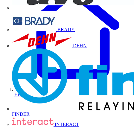
BRADY
DEHN
Home
FINDER
INTERACT