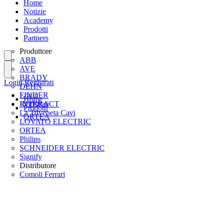
Home
Notizie
Academy
Prodotti
Partners
Produttore
ABB
AVE
BRADY
Login
Registrati
DEHN
FINDER
Login
Home
INTERACT
Registrati
Prodotti
La Triveneta Cavi
ORTEA
LOVATO ELECTRIC
ORTEA
Philips
SCHNEIDER ELECTRIC
Signify
Distributore
Comoli Ferrari