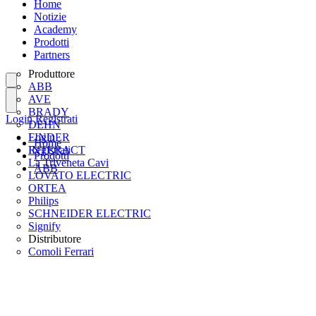
Home
Notizie
Academy
Prodotti
Partners
Produttore
ABB
AVE
BRADY
Login
Registrati
DEHN
FINDER
Login
Home
INTERACT
Registrati
Prodotti
La Triveneta Cavi
ABB
LOVATO ELECTRIC
ORTEA
Philips
SCHNEIDER ELECTRIC
Signify
Distributore
Comoli Ferrari