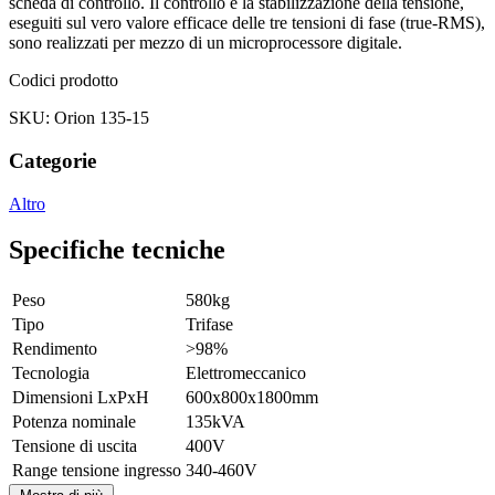
scheda di controllo. Il controllo e la stabilizzazione della tensione,
eseguiti sul vero valore efficace delle tre tensioni di fase (true-RMS),
sono realizzati per mezzo di un microprocessore digitale.
Codici prodotto
SKU: Orion 135-15
Categorie
Altro
Specifiche tecniche
Peso
580kg
Tipo
Trifase
Rendimento
>98%
Tecnologia
Elettromeccanico
Dimensioni LxPxH
600x800x1800mm
Potenza nominale
135kVA
Tensione di uscita
400V
Range tensione ingresso
340-460V