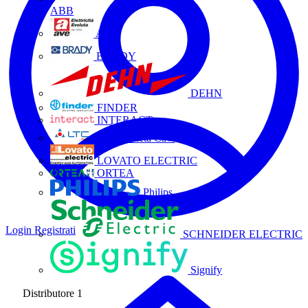
ABB
AVE
BRADY
DEHN
FINDER
INTERACT
La Triveneta Cavi
LOVATO ELECTRIC
ORTEA
Philips
Login
Registrati
SCHNEIDER ELECTRIC
Signify
Distributore
1