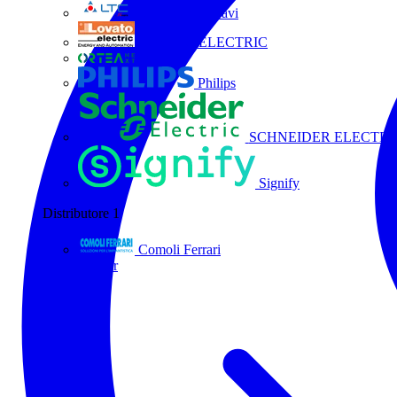
La Triveneta Cavi
LOVATO ELECTRIC
ORTEA
Philips
SCHNEIDER ELECTRI
Signify
Distributore
1
Comoli Ferrari
Tutti i partner