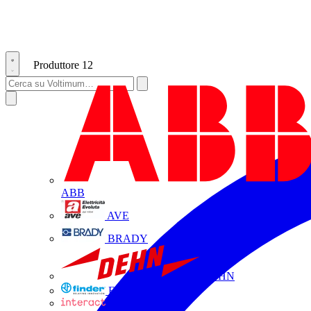
Produttore
12
ABB
AVE
BRADY
DEHN
FINDER
INTERACT