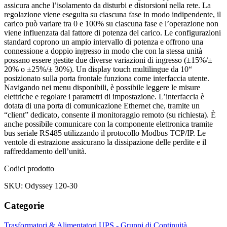
assicura anche l’isolamento da disturbi e distorsioni nella rete. La
regolazione viene eseguita su ciascuna fase in modo indipendente, il
carico può variare tra 0 e 100% su ciascuna fase e l’operazione non
viene influenzata dal fattore di potenza del carico. Le configurazioni
standard coprono un ampio intervallo di potenza e offrono una
connessione a doppio ingresso in modo che con la stessa unità
possano essere gestite due diverse variazioni di ingresso (±15%/±
20% o ±25%/± 30%). Un display touch multilingue da 10“
posizionato sulla porta frontale funziona come interfaccia utente.
Navigando nei menu disponibili, è possibile leggere le misure
elettriche e regolare i parametri di impostazione. L’interfaccia è
dotata di una porta di comunicazione Ethernet che, tramite un
“client” dedicato, consente il monitoraggio remoto (su richiesta). È
anche possibile comunicare con la componente elettronica tramite
bus seriale RS485 utilizzando il protocollo Modbus TCP/IP. Le
ventole di estrazione assicurano la dissipazione delle perdite e il
raffreddamento dell’unità.
Codici prodotto
SKU: Odyssey 120-30
Categorie
Trasformatori & Alimentatori
UPS - Gruppi di Continuità