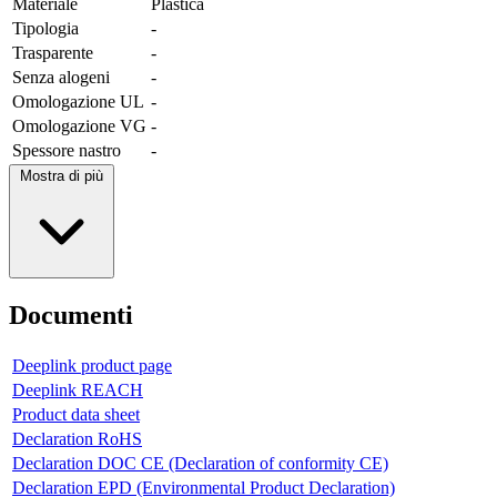
Materiale
Plastica
Tipologia
-
Trasparente
-
Senza alogeni
-
Omologazione UL
-
Omologazione VG
-
Spessore nastro
-
Mostra di più
Documenti
Deeplink product page
Deeplink REACH
Product data sheet
Declaration RoHS
Declaration DOC CE (Declaration of conformity CE)
Declaration EPD (Environmental Product Declaration)