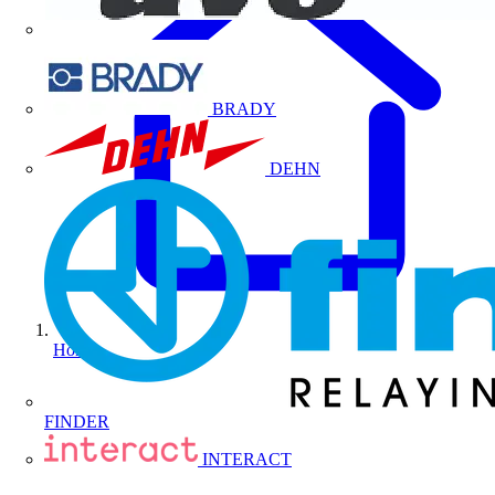
BRADY
DEHN
Home
FINDER
INTERACT