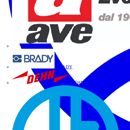
BRADY
DEHN