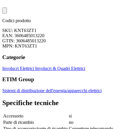
Codici prodotto
SKU: KNT63ZT1
EAN: 3606485013220
GTIN: 3606485013220
MPN: KNT63ZT1
Categorie
Involucri Elettrici
Involucri & Quadri Elettrici
ETIM Group
Sistemi di distribuzione dell'energia/apparecchi elettrici
Specifiche tecniche
Accessorio
si
Parte di ricambio
no
Tipo di accessorio/parte di ricambio
Connettore telecomando