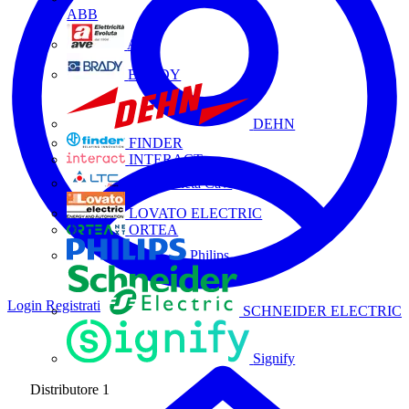
ABB
AVE
BRADY
DEHN
FINDER
INTERACT
La Triveneta Cavi
LOVATO ELECTRIC
ORTEA
Philips
Login
Registrati
SCHNEIDER ELECTRIC
Signify
Distributore
1