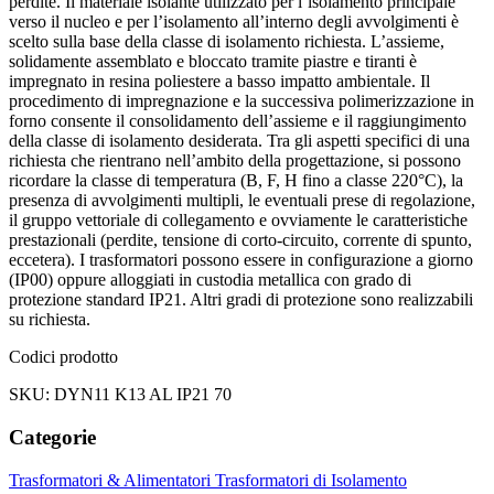
perdite. Il materiale isolante utilizzato per l’isolamento principale
verso il nucleo e per l’isolamento all’interno degli avvolgimenti è
scelto sulla base della classe di isolamento richiesta. L’assieme,
solidamente assemblato e bloccato tramite piastre e tiranti è
impregnato in resina poliestere a basso impatto ambientale. Il
procedimento di impregnazione e la successiva polimerizzazione in
forno consente il consolidamento dell’assieme e il raggiungimento
della classe di isolamento desiderata. Tra gli aspetti specifici di una
richiesta che rientrano nell’ambito della progettazione, si possono
ricordare la classe di temperatura (B, F, H fino a classe 220°C), la
presenza di avvolgimenti multipli, le eventuali prese di regolazione,
il gruppo vettoriale di collegamento e ovviamente le caratteristiche
prestazionali (perdite, tensione di corto-circuito, corrente di spunto,
eccetera). I trasformatori possono essere in configurazione a giorno
(IP00) oppure alloggiati in custodia metallica con grado di
protezione standard IP21. Altri gradi di protezione sono realizzabili
su richiesta.
Codici prodotto
SKU: DYN11 K13 AL IP21 70
Categorie
Trasformatori & Alimentatori
Trasformatori di Isolamento