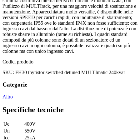
struttura costruttiva interna dei MULTImatic è modularizzata, con
l’utilizzo di MULTIrack, per una maggiore velocità di sostituzione e
manutenzione. Apparecchiatura molto versatile, è disponibile nelle
versioni SPEED per carichi rapidi; con induttanze di sbarramento;
con carpenteria IP55 ove lo standard IP4X non fosse sufficiente; con
ingresso cavi dal basso o dall’alto. La distribuzione di potenza è con
robuste sbarre in alluminio (rame su richiesta). I quadri standard
composti da più colonne sono dotati di un sezionatore ed un
ingresso cavi in ogni colonna; è possibile realizzare quadri su più
colonne ma con unico ingresso cavi.
Codici prodotto
SKU: FH30 thyristor switched detuned MULTImatic 240kvar
Categorie
Altro
Specifiche tecniche
Ue
400V
Un
550V
Icc
25kA