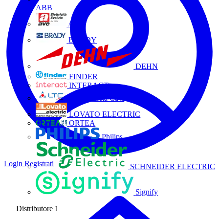
ABB
AVE
BRADY
DEHN
FINDER
INTERACT
La Triveneta Cavi
LOVATO ELECTRIC
ORTEA
Philips
Login
Registrati
SCHNEIDER ELECTRIC
Signify
Distributore
1