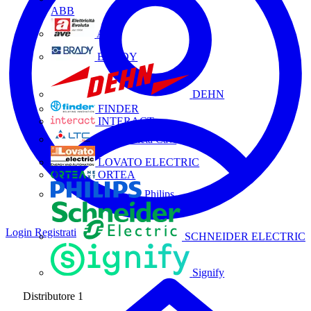
ABB
AVE
BRADY
DEHN
FINDER
INTERACT
La Triveneta Cavi
LOVATO ELECTRIC
ORTEA
Philips
Login
Registrati
SCHNEIDER ELECTRIC
Signify
Distributore
1