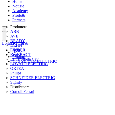
Home
Notizie
Academy
Prodotti
Partners
Produttore
ABB
AVE
BRADY
Login
Registrati
DEHN
FINDER
Login
Home
INTERACT
Registrati
Prodotti
La Triveneta Cavi
SCHNEIDER ELECTRIC
LOVATO ELECTRIC
ORTEA
Philips
SCHNEIDER ELECTRIC
Signify
Distributore
Comoli Ferrari