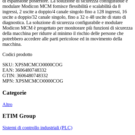
di espansione posteriore. La soluzione di sicurezza configurabile e
modulare Modicon MCM fornisce flessibilità e scalabilità da 8
ingressi, 2 uscite a doppio/4 canale singolo fino a 128 ingressi, 16
uscite a doppio/32 canale singolo, fino a 32 o 48 uscite di stato di
diagnostica. La soluzione di sicurezza configurabile e modulare
Modicon MCM è progettato per monitorare più funzioni di sicurezza
della macchina per ridurre al minimo il rischio delle persone che
potrebbero accedere alle parti pericolose ed in movimento della
macchina.
Codici prodotto
SKU: XPSMCMCO0000COG
EAN: 3606480748332
GTIN: 3606480748332
MPN: XPSMCMCO0000COG
Categorie
Altro
ETIM Group
Sistemi di controllo industriali (PLC)