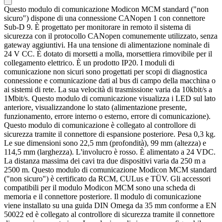
Questo modulo di comunicazione Modicon MCM standard ("non
sicuro") dispone di una connessione CANopen 1 con connettore
Sub-D 9. È progettato per monitorare in remoto il sistema di
sicurezza con il protocollo CANopen comunemente utilizzato, senza
gateway aggiuntivi. Ha una tensione di alimentazione nominale di
24 V CC. È dotato di morsetti a molla, morsettiera rimovibile per il
collegamento elettrico. È un prodotto IP20. I moduli di
comunicazione non sicuri sono progettati per scopi di diagnostica
connessione e comunicazione dati al bus di campo della macchina o
ai sistemi di rete. La sua velocità di trasmissione varia da 10kbit/s a
1Mbit/s. Questo modulo di comunicazione visualizza i LED sul lato
anteriore, visualizzandone lo stato (alimentazione presente,
funzionamento, errore interno o esterno, errore di comunicazione).
Questo modulo di comunicazione è collegato al controllore di
sicurezza tramite il connettore di espansione posteriore. Pesa 0,3 kg.
Le sue dimensioni sono 22,5 mm (profondità), 99 mm (altezza) e
114,5 mm (larghezza). L'involucro è rosso. È alimentato a 24 VDC.
La distanza massima dei cavi tra due dispositivi varia da 250 m a
2500 m. Questo modulo di comunicazione Modicon MCM standard
("non sicuro") è certificato da RCM, CULus e TÜV. Gli accessori
compatibili per il modulo Modicon MCM sono una scheda di
memoria e il connettore posteriore. Il modulo di comunicazione
viene installato su una guida DIN Omega da 35 mm conforme a EN
50022 ed è collegato al controllore di sicurezza tramite il connettore