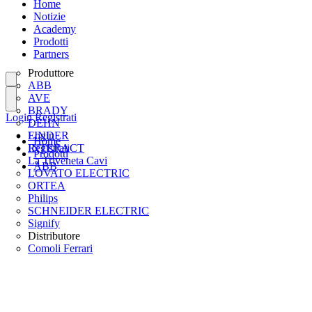
Home
Notizie
Academy
Prodotti
Partners
Produttore
ABB
AVE
BRADY
Login
Registrati
DEHN
FINDER
Login
Home
INTERACT
Registrati
Prodotti
La Triveneta Cavi
ABB
LOVATO ELECTRIC
ORTEA
Philips
SCHNEIDER ELECTRIC
Signify
Distributore
Comoli Ferrari