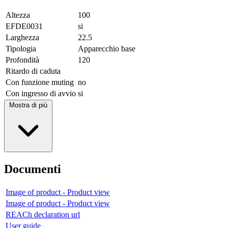
Altezza
100
EFDE0031
si
Larghezza
22.5
Tipologia
Apparecchio base
Profondità
120
Ritardo di caduta
Con funzione muting
no
Con ingresso di avvio
si
Mostra di più
Documenti
Image of product - Product view
Image of product - Product view
REACh declaration url
User guide