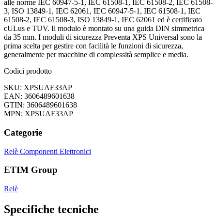
alle norme IEC 60947-5-1, IEC 61508-1, IEC 61508-2, IEC 61508-
3, ISO 13849-1, IEC 62061, IEC 60947-5-1, IEC 61508-1, IEC
61508-2, IEC 61508-3, ISO 13849-1, IEC 62061 ed è certificato
cULus e TUV. Il modulo è montato su una guida DIN simmetrica
da 35 mm. I moduli di sicurezza Preventa XPS Universal sono la
prima scelta per gestire con facilità le funzioni di sicurezza,
generalmente per macchine di complessità semplice e media.
Codici prodotto
SKU: XPSUAF33AP
EAN: 3606489601638
GTIN: 3606489601638
MPN: XPSUAF33AP
Categorie
Relè
Componenti Elettronici
ETIM Group
Relè
Specifiche tecniche