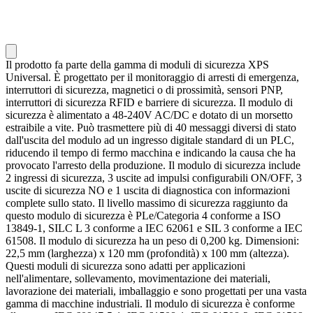
Il prodotto fa parte della gamma di moduli di sicurezza XPS
Universal. È progettato per il monitoraggio di arresti di emergenza,
interruttori di sicurezza, magnetici o di prossimità, sensori PNP,
interruttori di sicurezza RFID e barriere di sicurezza. Il modulo di
sicurezza è alimentato a 48-240V AC/DC e dotato di un morsetto
estraibile a vite. Può trasmettere più di 40 messaggi diversi di stato
dall'uscita del modulo ad un ingresso digitale standard di un PLC,
riducendo il tempo di fermo macchina e indicando la causa che ha
provocato l'arresto della produzione. Il modulo di sicurezza include
2 ingressi di sicurezza, 3 uscite ad impulsi configurabili ON/OFF, 3
uscite di sicurezza NO e 1 uscita di diagnostica con informazioni
complete sullo stato. Il livello massimo di sicurezza raggiunto da
questo modulo di sicurezza è PLe/Categoria 4 conforme a ISO
13849-1, SILC L 3 conforme a IEC 62061 e SIL 3 conforme a IEC
61508. Il modulo di sicurezza ha un peso di 0,200 kg. Dimensioni:
22,5 mm (larghezza) x 120 mm (profondità) x 100 mm (altezza).
Questi moduli di sicurezza sono adatti per applicazioni
nell'alimentare, sollevamento, movimentazione dei materiali,
lavorazione dei materiali, imballaggio e sono progettati per una vasta
gamma di macchine industriali. Il modulo di sicurezza è conforme