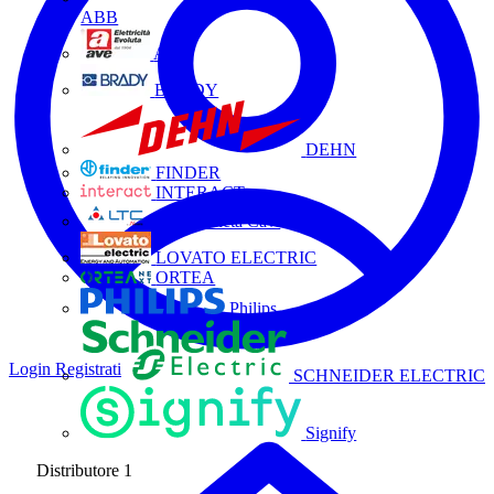
ABB
AVE
BRADY
DEHN
FINDER
INTERACT
La Triveneta Cavi
LOVATO ELECTRIC
ORTEA
Philips
Login
Registrati
SCHNEIDER ELECTRIC
Signify
Distributore
1