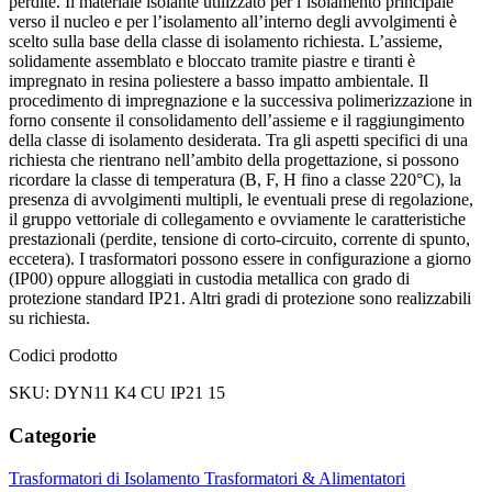
perdite. Il materiale isolante utilizzato per l’isolamento principale
verso il nucleo e per l’isolamento all’interno degli avvolgimenti è
scelto sulla base della classe di isolamento richiesta. L’assieme,
solidamente assemblato e bloccato tramite piastre e tiranti è
impregnato in resina poliestere a basso impatto ambientale. Il
procedimento di impregnazione e la successiva polimerizzazione in
forno consente il consolidamento dell’assieme e il raggiungimento
della classe di isolamento desiderata. Tra gli aspetti specifici di una
richiesta che rientrano nell’ambito della progettazione, si possono
ricordare la classe di temperatura (B, F, H fino a classe 220°C), la
presenza di avvolgimenti multipli, le eventuali prese di regolazione,
il gruppo vettoriale di collegamento e ovviamente le caratteristiche
prestazionali (perdite, tensione di corto-circuito, corrente di spunto,
eccetera). I trasformatori possono essere in configurazione a giorno
(IP00) oppure alloggiati in custodia metallica con grado di
protezione standard IP21. Altri gradi di protezione sono realizzabili
su richiesta.
Codici prodotto
SKU: DYN11 K4 CU IP21 15
Categorie
Trasformatori di Isolamento
Trasformatori & Alimentatori