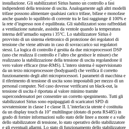
installazione. Gli stabilizzatori Sirius hanno un controllo a fasi
indipendenti della tensione di uscita. Analogamente agli altri modelli
trifase possono alimentare qualsiasi carico trifase, bifase e monofase
anche quando lo squilibrio di corrente tra le fasi raggiunge il 100% e
la rete d’ingresso non è equilibrata. Gli stabilizzatori sono raffreddati
a ventilazione naturale, assistita da ventole quando la temperatura
interna dell’armadio supera i 35°C. Lo stabilizzatore Sirius è
provvisto di un sistema elettronico di protezione dei regolatori di
tensione che viene attivato in caso di sovraccarico sui regolatori
stessi. La logica di controllo è gestita da due microprocessori DSP
(uno che realizza il controllo e l’altro che gestisce le misure) che
realizzano la stabilizzazione della tensione di uscita regolandone il
vero valore efficace (true-RMS). L’intero sistema è supervisionato
da un terzo microprocessore (bodyguard) che verifica il corretto
funzionamento degli altri microprocessori. I parametri di macchina e
il riferimento di tensione di uscita sono impostabili per mezzo di un
personal computer. Nel caso dovesse verificarsi un black-out, la
tensione di uscita è riportata al valore minimo tramite
supercondensatori per consentire un corretto spegnimento. Tutti gli
stabilizzatori Sirius sono equipaggiati di scaricatori SPD di
sovratensione in classe I e classe II. L’interfaccia utente è costituita
da un display touch da 10” multilingue (dotato di porta RS485) in
grado di fornire informazioni sullo stato delle linee a monte e a valle
dello stabilizzatore di tensione, lo stato operativo dello stabilizzatore
e gli eventuali allarmi. Lo stato di funzionamento dello stabilizzatore