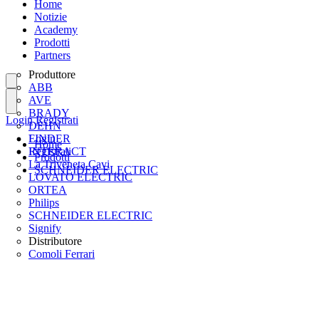
Home
Notizie
Academy
Prodotti
Partners
Produttore
ABB
AVE
BRADY
Login
Registrati
DEHN
FINDER
Login
Home
INTERACT
Registrati
Prodotti
La Triveneta Cavi
SCHNEIDER ELECTRIC
LOVATO ELECTRIC
ORTEA
Philips
SCHNEIDER ELECTRIC
Signify
Distributore
Comoli Ferrari