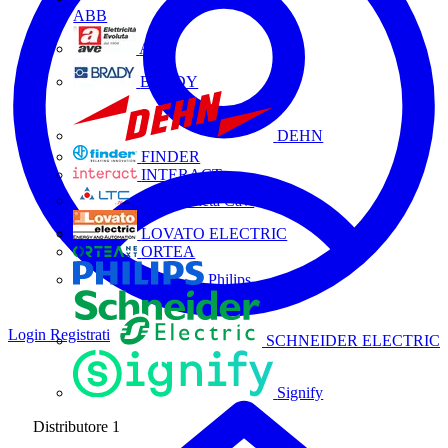
ABB
AVE
BRADY
DEHN
FINDER
INTERACT
La Triveneta Cavi
LOVATO ELECTRIC
ORTEA
Philips
Login
Registrati
SCHNEIDER ELECTRIC
Signify
Distributore
1