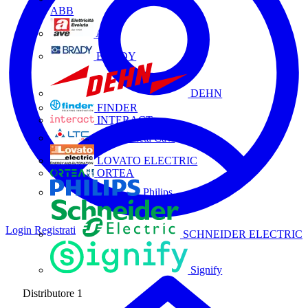
ABB
AVE
BRADY
DEHN
FINDER
INTERACT
La Triveneta Cavi
LOVATO ELECTRIC
ORTEA
Philips
Login
Registrati
SCHNEIDER ELECTRIC
Signify
Distributore
1