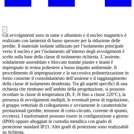
Gli avvolgimenti sono in rame o alluminio e il nucleo magnetico è
realizzato con lamierini di basso spessore per la riduzione delle
perdite. Il materiale isolante utilizzato per l’isolamento principale
verso il nucleo e per l’isolamento all’interno degli avvolgimenti è
scelto sulla base della classe di isolamento richiesta. L’assieme,
solidamente assemblato e bloccato tramite piastre e tiranti è
impregnato in resina poliestere a basso impatto ambientale. Il
procedimento di impregnazione e la successiva polimerizzazione in
forno consente il consolidamento dell’assieme e il raggiungimento
della classe di isolamento desiderata. Tra gli aspetti specifici di una
richiesta che rientrano nell’ambito della progettazione, si possono
ricordare la classe di temperatura (B, F, H fino a classe 220°C), la
presenza di avvolgimenti multipli, le eventuali prese di regolazione,
il gruppo vettoriale di collegamento e ovviamente le caratteristiche
prestazionali (perdite, tensione di corto-circuito, corrente di spunto,
eccetera). I trasformatori possono essere in configurazione a giorno
(IP00) oppure alloggiati in custodia metallica con grado di
protezione standard IP21. Altri gradi di protezione sono realizzabili
su richiesta.