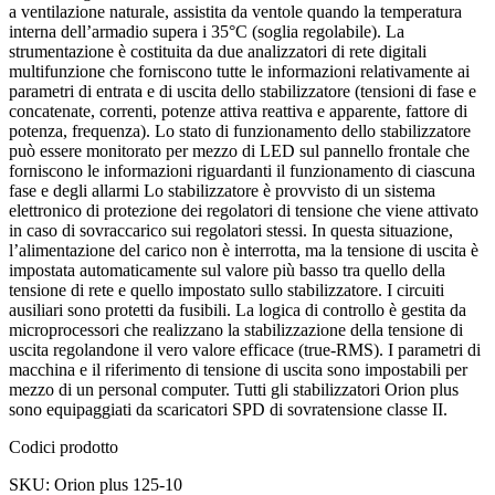
a ventilazione naturale, assistita da ventole quando la temperatura
interna dell’armadio supera i 35°C (soglia regolabile). La
strumentazione è costituita da due analizzatori di rete digitali
multifunzione che forniscono tutte le informazioni relativamente ai
parametri di entrata e di uscita dello stabilizzatore (tensioni di fase e
concatenate, correnti, potenze attiva reattiva e apparente, fattore di
potenza, frequenza). Lo stato di funzionamento dello stabilizzatore
può essere monitorato per mezzo di LED sul pannello frontale che
forniscono le informazioni riguardanti il funzionamento di ciascuna
fase e degli allarmi Lo stabilizzatore è provvisto di un sistema
elettronico di protezione dei regolatori di tensione che viene attivato
in caso di sovraccarico sui regolatori stessi. In questa situazione,
l’alimentazione del carico non è interrotta, ma la tensione di uscita è
impostata automaticamente sul valore più basso tra quello della
tensione di rete e quello impostato sullo stabilizzatore. I circuiti
ausiliari sono protetti da fusibili. La logica di controllo è gestita da
microprocessori che realizzano la stabilizzazione della tensione di
uscita regolandone il vero valore efficace (true-RMS). I parametri di
macchina e il riferimento di tensione di uscita sono impostabili per
mezzo di un personal computer. Tutti gli stabilizzatori Orion plus
sono equipaggiati da scaricatori SPD di sovratensione classe II.
Codici prodotto
SKU: Orion plus 125-10