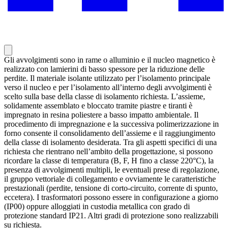
Gli avvolgimenti sono in rame o alluminio e il nucleo magnetico è
realizzato con lamierini di basso spessore per la riduzione delle
perdite. Il materiale isolante utilizzato per l’isolamento principale
verso il nucleo e per l’isolamento all’interno degli avvolgimenti è
scelto sulla base della classe di isolamento richiesta. L’assieme,
solidamente assemblato e bloccato tramite piastre e tiranti è
impregnato in resina poliestere a basso impatto ambientale. Il
procedimento di impregnazione e la successiva polimerizzazione in
forno consente il consolidamento dell’assieme e il raggiungimento
della classe di isolamento desiderata. Tra gli aspetti specifici di una
richiesta che rientrano nell’ambito della progettazione, si possono
ricordare la classe di temperatura (B, F, H fino a classe 220°C), la
presenza di avvolgimenti multipli, le eventuali prese di regolazione,
il gruppo vettoriale di collegamento e ovviamente le caratteristiche
prestazionali (perdite, tensione di corto-circuito, corrente di spunto,
eccetera). I trasformatori possono essere in configurazione a giorno
(IP00) oppure alloggiati in custodia metallica con grado di
protezione standard IP21. Altri gradi di protezione sono realizzabili
su richiesta.