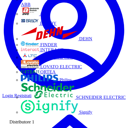
ABB
AVE
BRADY
DEHN
FINDER
INTERACT
La Triveneta Cavi
LOVATO ELECTRIC
ORTEA
Philips
Login
Registrati
SCHNEIDER ELECTRIC
Signify
Distributore
1