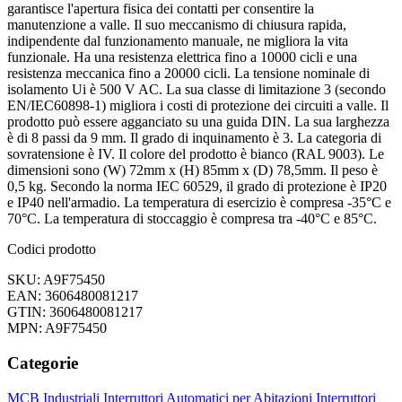
garantisce l'apertura fisica dei contatti per consentire la
manutenzione a valle. Il suo meccanismo di chiusura rapida,
indipendente dal funzionamento manuale, ne migliora la vita
funzionale. Ha una resistenza elettrica fino a 10000 cicli e una
resistenza meccanica fino a 20000 cicli. La tensione nominale di
isolamento Ui è 500 V AC. La sua classe di limitazione 3 (secondo
EN/IEC60898-1) migliora i costi di protezione dei circuiti a valle. Il
prodotto può essere agganciato su una guida DIN. La sua larghezza
è di 8 passi da 9 mm. Il grado di inquinamento è 3. La categoria di
sovratensione è IV. Il colore del prodotto è bianco (RAL 9003). Le
dimensioni sono (W) 72mm x (H) 85mm x (D) 78,5mm. Il peso è
0,5 kg. Secondo la norma IEC 60529, il grado di protezione è IP20
e IP40 nell'armadio. La temperatura di esercizio è compresa -35°C e
70°C. La temperatura di stoccaggio è compresa tra -40°C e 85°C.
Codici prodotto
SKU: A9F75450
EAN: 3606480081217
GTIN: 3606480081217
MPN: A9F75450
Categorie
MCB Industriali
Interruttori Automatici per Abitazioni
Interruttori