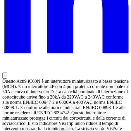
Questo Acti9 iC60N è un interruttore miniaturizzato a bassa tensione
(MCB). È un interruttore 4P con 4 poli protetti, corrente nominale di
50A e curva di intervento D. La capacità nominale di interruzione di
cortocircuito arriva fino a 20kA da 220VAC a 240VAC conforme
alla norma EN/IEC 60947-2 e 6000A a 400VAC norma EN/IEC
60898-1. È conforme alle norme industriali EN/IEC 60898-1 e alle
norme residenziali EN/IEC 60947-2. Questo interruttore
miniaturizzato protegge i circuiti dai cortocircuiti e dalla corrente di
sovraccarico. Il suo indicatore VisiTrip unico riduce il tempo di
intervento mostrando il circuito guasto. La striscia verde VisiSafe