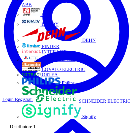
ABB
AVE
BRADY
DEHN
FINDER
INTERACT
La Triveneta Cavi
LOVATO ELECTRIC
ORTEA
Philips
Login
Registrati
SCHNEIDER ELECTRIC
Signify
Distributore
1