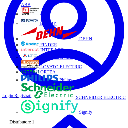
ABB
AVE
BRADY
DEHN
FINDER
INTERACT
La Triveneta Cavi
LOVATO ELECTRIC
ORTEA
Philips
Login
Registrati
SCHNEIDER ELECTRIC
Signify
Distributore
1