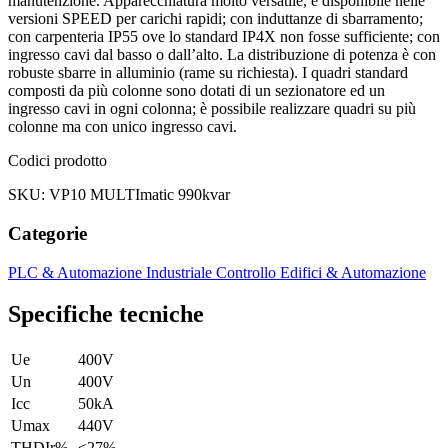
manutenzione. Apparecchiatura molto versatile, è disponibile nelle
versioni SPEED per carichi rapidi; con induttanze di sbarramento;
con carpenteria IP55 ove lo standard IP4X non fosse sufficiente; con
ingresso cavi dal basso o dall’alto. La distribuzione di potenza è con
robuste sbarre in alluminio (rame su richiesta). I quadri standard
composti da più colonne sono dotati di un sezionatore ed un
ingresso cavi in ogni colonna; è possibile realizzare quadri su più
colonne ma con unico ingresso cavi.
Codici prodotto
SKU: VP10 MULTImatic 990kvar
Categorie
PLC & Automazione Industriale
Controllo Edifici & Automazione
Specifiche tecniche
Ue
400V
Un
400V
Icc
50kA
Umax
440V
THDIr%
≤27%