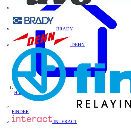
BRADY
DEHN
Home
FINDER
INTERACT