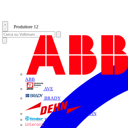
Produttore
12
ABB
AVE
BRADY
DEHN
FINDER
INTERACT