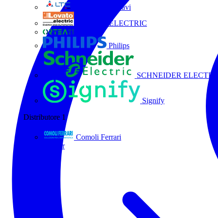
La Triveneta Cavi
LOVATO ELECTRIC
ORTEA
Philips
SCHNEIDER ELECTRI
Signify
Distributore
1
Comoli Ferrari
Tutti i partner