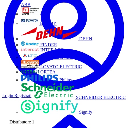
ABB
AVE
BRADY
DEHN
FINDER
INTERACT
La Triveneta Cavi
LOVATO ELECTRIC
ORTEA
Philips
Login
Registrati
SCHNEIDER ELECTRIC
Signify
Distributore
1