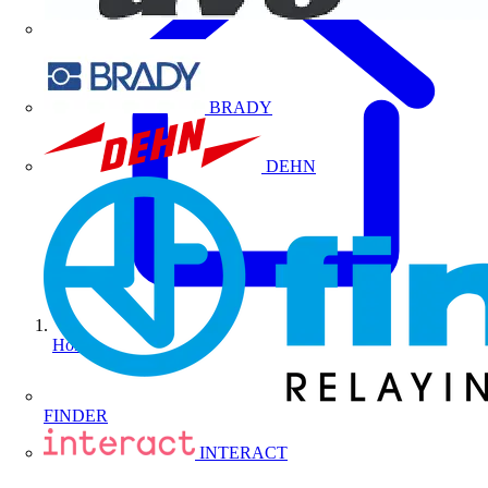
BRADY
DEHN
Home
FINDER
INTERACT