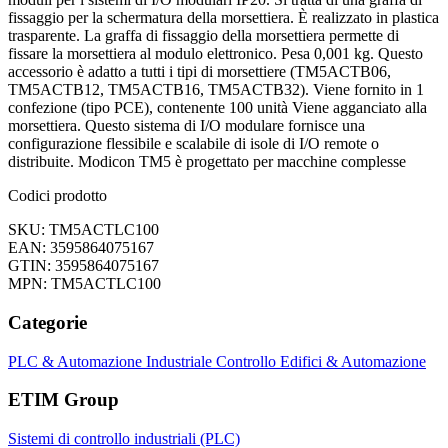
fissaggio per la schermatura della morsettiera. È realizzato in plastica
trasparente. La graffa di fissaggio della morsettiera permette di
fissare la morsettiera al modulo elettronico. Pesa 0,001 kg. Questo
accessorio è adatto a tutti i tipi di morsettiere (TM5ACTB06,
TM5ACTB12, TM5ACTB16, TM5ACTB32). Viene fornito in 1
confezione (tipo PCE), contenente 100 unità Viene agganciato alla
morsettiera. Questo sistema di I/O modulare fornisce una
configurazione flessibile e scalabile di isole di I/O remote o
distribuite. Modicon TM5 è progettato per macchine complesse
Codici prodotto
SKU: TM5ACTLC100
EAN: 3595864075167
GTIN: 3595864075167
MPN: TM5ACTLC100
Categorie
PLC & Automazione Industriale
Controllo Edifici & Automazione
ETIM Group
Sistemi di controllo industriali (PLC)