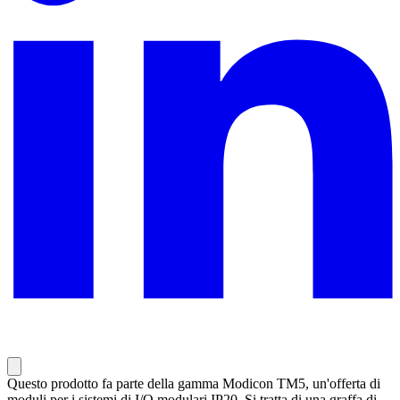
Questo prodotto fa parte della gamma Modicon TM5, un'offerta di
moduli per i sistemi di I/O modulari IP20. Si tratta di una graffa di