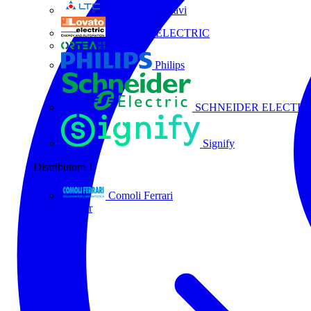
La Triveneta Cavi
LOVATO ELECTRIC
ORTEA
Philips
SCHNEIDER ELECTRI
Signify
Distributore
1
Comoli Ferrari
Tutti i partner