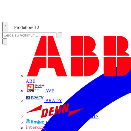
Produttore
12
ABB
AVE
BRADY
DEHN
FINDER
INTERACT