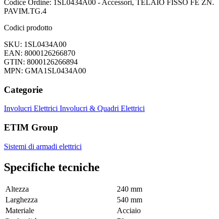
Codice Ordine: 1SL0434A00 - Accessori, TELAIO FISSO FE ZN.
PAVIM.TG.4
Codici prodotto
SKU: 1SL0434A00
EAN: 8000126266870
GTIN: 8000126266894
MPN: GMA1SL0434A00
Categorie
Involucri Elettrici
Involucri & Quadri Elettrici
ETIM Group
Sistemi di armadi elettrici
Specifiche tecniche
Altezza
240 mm
Larghezza
540 mm
Materiale
Acciaio